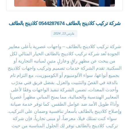
شركة تركيب كلادينج بالطائف 0544287674 كلادينج بالطائف
مارس 13, 2024
شركة تركيب كلادينج بالطائف – واجهات عصرية بأعلى معايير
الجودة تُعد شركة تركيب كلادينج بالطائف الخيار المثالي لكل
من يبحث عن مظهرٍ راقٍ وعازلٍ متينٍ لمبانيه التجارية أو
السكنية. تقدم الشركة خدمات تصميم وتركيب واجهات كلادينج
بجميع أنواعها، سواء الألومنيوم أو الكومبوزيت، مع التزام تام
بالدقة في القصّ والتثبيت والعزل. بفضل فريق فني مدرّب
وأحدث المعدات، تضمن الشركة تنفيذ الواجهات وفقًا لأعلى
المعايير الهندسية والجمالية، مما يمنح المباني مظهراً عصرياً
وأداءً طويل الأمد ضد عوامل الطقس. كما توفر خدمة صيانة
وإصلاح كلادينج بالطائف بأسعار تنافسية وضمان على التركيب.
سواء كنت تمتلك فيلا، معرضاً، أو مبنى تجارياً، فإن شركة
تركيب كلادينج بالطائف توفر لك الحلول المناسبة من حيث