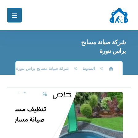
شركة صيانة مسابح
براس تنورة
المدونة
شركة صيانة مسابح براس تنورة