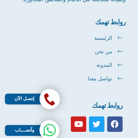
روابط تهمك
الرئيسية
من نحن
المدونة
تواصل معنا
إتصـل الآن
روابط تهمك
وآتســــاب