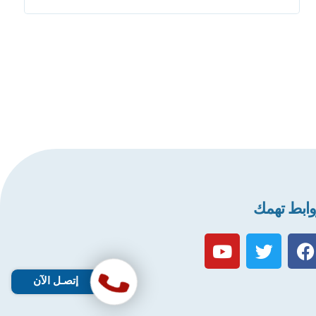
ابط تهمك
إتصـل الآن