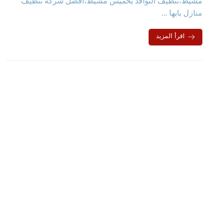
مشيط،تنظيف النوافذ بخميس مشيط،افضل شركة تنظيف
منازل بابها ...
اقرأ المزيد