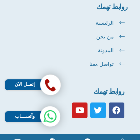
روابط تهمك
الرئيسية
من نحن
المدونة
تواصل معنا
إتصـل الآن
روابط تهمك
وآتســــاب