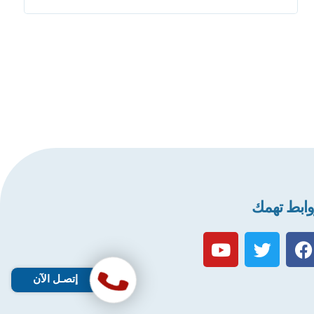
ابط تهمك
إتصـل الآن