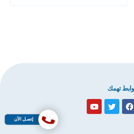
ابط تهمك
إتصـل الآن