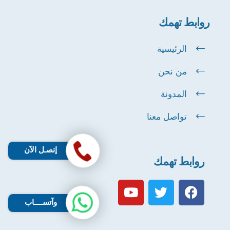
روابط تهمك
الرئيسية
من نحن
المدونة
تواصل معنا
إتصـل الآن
روابط تهمك
وآتســــاب