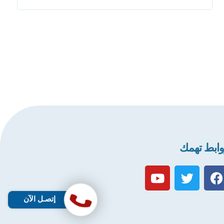
ابط تهمك
إتصـل الآن