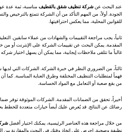
عند البحث عن
شركة تنظيف شقق بالقطيف
مناسبة، ثمة عدة عوا
الجودة. أولاً، من المهم التأكد من أن الشركة تتمتع بالترخيص وا
للقوانين المحلية، مما يعكس احترافيتها.
ثانياً، يجب مراجعة التقييمات والشهادات من عملاء سابقين. التع
المقدمة. يمكن البحث عن تقييمات الشركة على الإنترنت أو من خل
غالباً ما تتلقى ملاحظات إيجابية، مما يمكن أن يسهل اختيار شرك
ثالثاً، من الضروري النظر في خبرة الشركة. الشركات التي لديها
فهماً لمتطلبات التنظيف المختلفة وطرق العناية المناسبة. كما أن
من بقع صعبة أو التعامل مع المواد الحساسة.
أخيراً، تحقق من الضمانات المقدمة. الشركات الموثوقة توفر ضمان
رضائك عن النتائج. قد يُعرض عليك أيضاً خيارات متعددة للخطط بحس
من خلال مراجعة هذه العناصر الرئيسية، يمكنك اختيار أفضل
شركة
نظيفة وصحية. احرص على اتخاذ وقتك في البحث والمقارنة بين الش