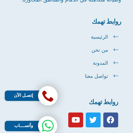
روابط تهمك
الرئيسية
من نحن
المدونة
تواصل معنا
إتصـل الآن
روابط تهمك
وآتســــاب