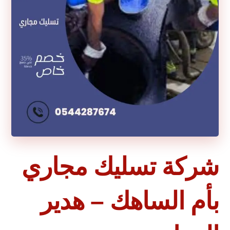
شركة تسليك مجاري
بأم الساهك – هدير